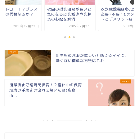
間の授乳間隔が長いと
衣類乾燥機は冬以外にも
木のストロー！？プ
になる母乳減少や乳腺
必要?不要?そのメリッ
チックの代替なるか
の心配を解消！
トとデメリットは?
2019年2月23日
2019年3月18日
2018年12
新生児の沐浴が難しいと感じるママに。
辛くない簡単な方法はこれ！
復帰後まで短時間保育！？産休中の保育
継続の手続きの流れに驚いた話(広島
市...