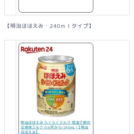
【明治ほほえみ・240ｍｌタイプ】
明治ほほえみ らくらくミルク 常温で飲め
る液体ミルク 0ヵ月から(240mL)【明治
ほほえみ】