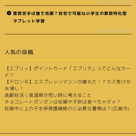
2021年10月15日
算数苦手は塾で克服？自宅で可能な小学生の算数特化型
タブレット学習
2021年10月14日
人気の投稿
【エブリィ】ポイントカード「エブリカ」ってどんなカー
ド？
【デロンギ】エスプレッソマシンが壊れた！？カス受けが
水浸し！
高齢妊活｜高温期が短い時に考えること
チョコレートボンボンは妊婦や子供は食べちゃダメ？
妊娠中に上の子を保育園継続のに必要な書類は？(広島市)