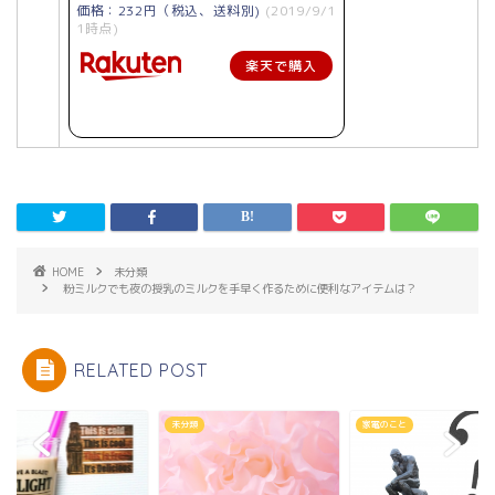
価格：232円（税込、送料別)
(2019/9/1
1時点)
楽天で購入
HOME
未分類
粉ミルクでも夜の授乳のミルクを手早く作るために便利なアイテムは？
RELATED POST
類
家電のこと
未分類