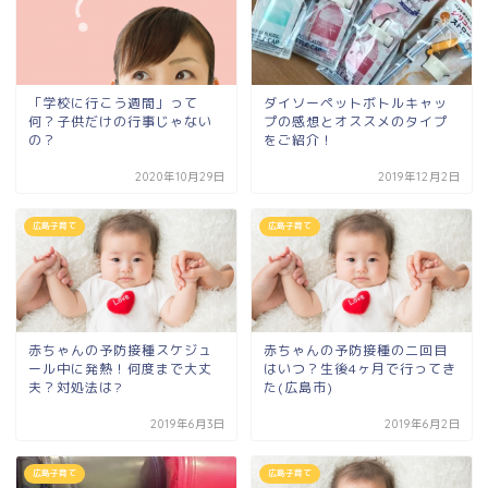
「学校に行こう週間」って
ダイソーペットボトルキャッ
何？子供だけの行事じゃない
プの感想とオススメのタイプ
の？
をご紹介！
2020年10月29日
2019年12月2日
広島子育て
広島子育て
赤ちゃんの予防接種スケジュ
赤ちゃんの予防接種の二回目
ール中に発熱！何度まで大丈
はいつ？生後4ヶ月で行ってき
夫？対処法は?
た(広島市)
2019年6月3日
2019年6月2日
広島子育て
広島子育て