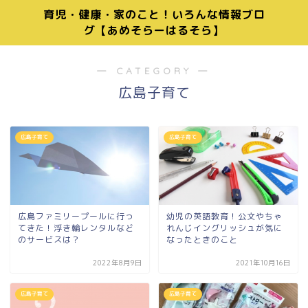
育児・健康・家のこと！いろんな情報ブロ
グ【あめそらーはるそら】
― CATEGORY ―
広島子育て
広島子育て
広島子育て
広島ファミリープールに行っ
幼児の英語教育！公文やちゃ
てきた！浮き輪レンタルなど
れんじイングリッシュが気に
のサービスは？
なったときのこと
2022年8月9日
2021年10月16日
広島子育て
広島子育て