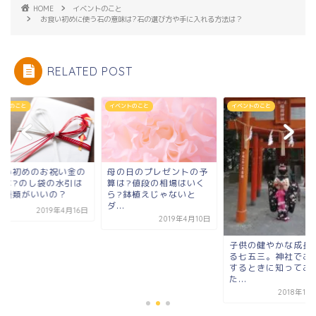
HOME
イベントのこと
お食い初めに使う石の意味は?石の選び方や手に入れる方法は？
RELATED POST
ントのこと
イベントのこと
イベントのこと
食い初めのお祝い金の
母の日のプレゼントの予
額は?のし袋の水引は
算は?値段の相場はいく
の種類がいいの？
ら?鉢植えじゃないと
ダ...
2019年4月16日
2019年4月10日
子供の健やかな成長
る七五三。神社でお
するときに知ってお
た...
2018年11