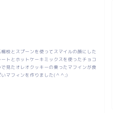
爪楊枝とスプーンを使ってスマイルの顔にした
レートとホットケーキミックスを使ったチョコ
かで見たオレオクッキーの乗ったマフインが食
いマフィンを作りました(＾＾;)