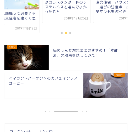
タカラスタンダードのシ
注文住宅｜ハウスメ
ステムバスを選んでよか
ー選びの注意点！担
ったこと
業マンも選ぶべき！
室乾燥機って必要？不
？注文住宅を建てて思
2018年12月25日
2019年
こと
2019年1月12日
猫のうんち対策法におすすめ！「木酢
液」の効果を試してみた！
＜マウントハーゲン＞のカフェインレス
コーヒー
スポンサーリンク