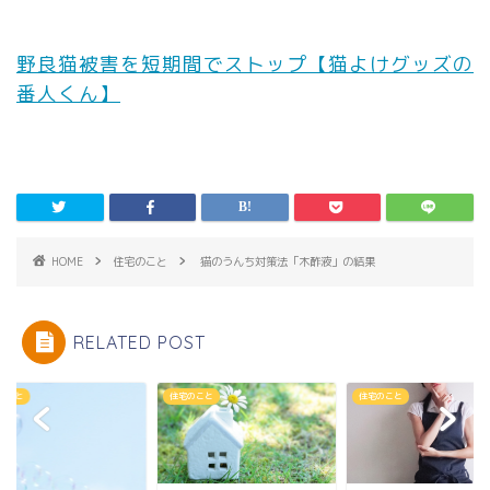
野良猫被害を短期間でストップ【猫よけグッズの
番人くん】
HOME
住宅のこと
猫のうんち対策法「木酢液」の結果
RELATED POST
のこと
住宅のこと
住宅のこと