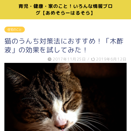
育児・健康・家のこと！いろんな情報ブロ
グ【あめそらーはるそら】
住宅のこと
猫のうんち対策法におすすめ！「木酢
液」の効果を試してみた！
2017年11月25日
/
2019年6月12日