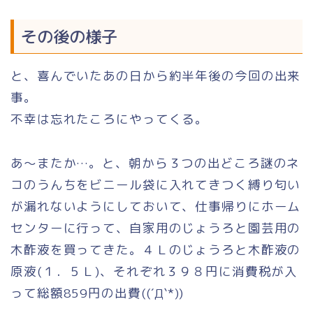
その後の様子
と、喜んでいたあの日から約半年後の今回の出来
事。
不幸は忘れたころにやってくる。
あ～またか…。と、朝から３つの出どころ謎のネ
コのうんちをビニール袋に入れてきつく縛り匂い
が漏れないようにしておいて、仕事帰りにホーム
センターに行って、自家用のじょうろと園芸用の
木酢液を買ってきた。４Ｌのじょうろと木酢液の
原液(１．５Ｌ)、それぞれ３９８円に消費税が入
って総額859円の出費((´Д`*))