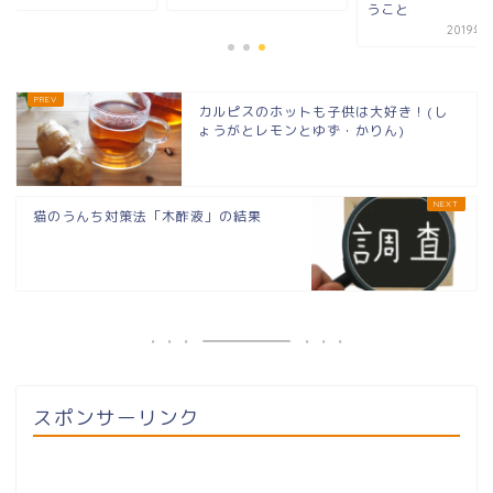
うこと
2019年1
カルピスのホットも子供は大好き！(し
ょうがとレモンとゆず・かりん)
猫のうんち対策法「木酢液」の結果
スポンサーリンク