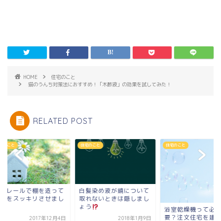
HOME
住宅のこと
猫のうんち対策法におすすめ！「木酢液」の効果を試してみた！
RELATED POST
のこと
住宅のこと
住宅のこと
ボレールで棚を造って
白髪染め液が鏡について
間をスッキリさせまし
取れないときは隠しまし
ょう
浴室乾燥機って必要
要？注文住宅を建て
2017年12月4日
2018年1月9日